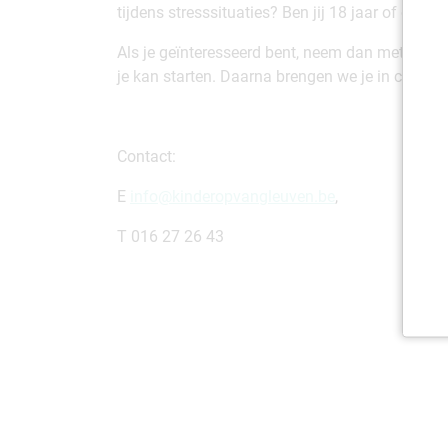
tijdens stresssituaties? Ben jij 18 jaar of oud
Als je geïnteresseerd bent, neem dan met ons co
je kan starten. Daarna brengen we je in contac
Contact:
E
info@kinderopvangleuven.be
,
T 016 27 26 43