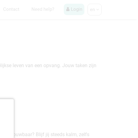
Contact
Need help?
Login
en
elijkse leven van een opvang. Jouw taken zijn
j betrouwbaar? Blijf jij steeds kalm, zelfs