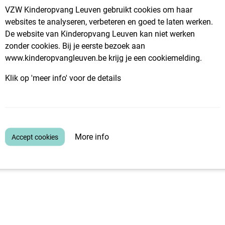
er en beschikbaar tijdens de week? Spreek jij Nederlands? Dan ben
VZW Kinderopvang Leuven gebruikt cookies om haar
websites te analyseren, verbeteren en goed te laten werken.
ntact op. Als je na de eerste ontmoeting wilt starten, hebben we 
De website van Kinderopvang Leuven kan niet werken
t met opvanginitiatieven die aansluiten bij jouw wensen.
zonder cookies. Bij je eerste bezoek aan
www.kinderopvangleuven.be krijg je een cookiemelding.
Klik op 'meer info' voor de details
More info