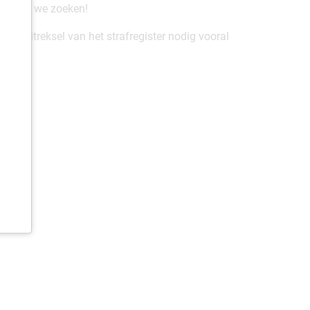
 jij wat we zoeken!
een uitreksel van het strafregister nodig vooral