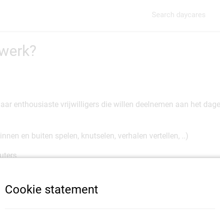
Search daycares
swerk?
aar enthousiaste vrijwilligers die willen deelnemen aan het dag
:
nnen en buiten spelen, knutselen, verhalen vertellen, ..)
uters
dat de begeleiders hun pauze kunnen houden
Cookie statement
eren bezig is? Ben jij enthousiast en werk jij graag samen? Ben ji