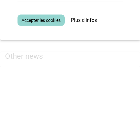
planning, zodat we niet tijdelijk moeten verhuizen.
Zorg Leuven heeft de bevestiging gekregen dat ze langer
Plus d'infos
in Klavertje langer mogen blijven, in principe zelfs tot aan
de verhuis naar de nieuwe definitieve locaties.
Other news