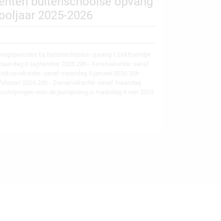
enten buitenschoolse opvang
hooljaar 2025-2026
vingsperiodes bij buitenschoolse opvang 't Eekhoorntje
f maandag 8 september 2025 20h - Kerstvakantie: vanaf
okusvakantie: vanaf maandag 5 januari 2026 20h -
februari 2026 20h - Zomervakantie: vanaf maandag
inschrijvingen voor de jaaropvang is maandag 4 mei 2025