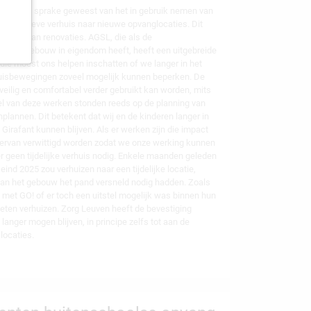
e maanden sprake geweest van het in gebruik nemen van
e definitieve verhuis naar nieuwe opvanglocaties. Dit
toe is aan renovaties. AGSL, die als de
n het gebouw in eigendom heeft, heeft een uitgebreide
udie moest ons helpen inschatten of we langer in het
uisbewegingen zoveel mogelijk kunnen beperken. De
veilig en comfortabel verder gebruikt kan worden, mits
l van deze werken stonden reeds op de planning van
plannen. Dit betekent dat wij en de kinderen langer in
irafant kunnen blijven. Als er werken zijn die impact
iervan verwittigd worden zodat we onze werking kunnen
r geen tijdelijke verhuis nodig. Enkele maanden geleden
 eind 2025 zou verhuizen naar een tijdelijke locatie,
van het gebouw het pand versneld nodig hadden. Zoals
 met GO! of er toch een uitstel mogelijk was binnen hun
moeten verhuizen. Zorg Leuven heeft de bevestiging
 langer mogen blijven, in principe zelfs tot aan de
locaties.