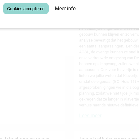
ia worden gebruikt om de aanvragen
Voor de Girafant is er de voorbij
Meer info
een tijdelijke opvanglocatie voor d
omdat het gebouw van de Girafant 
vastgoedbeheerder van Stad Leuve
risicoanalyse uitgevoerd. Deze st
gebouw kunnen blijven en zo verh
analyse bevestigt dat het gebouw 
een aantal aanpassingen. Een dee
AGSL, de overige kunnen ze snel in
onze vertrouwde omgeving van De G
hebben op de opvang, zullen we h
aanpassen. Ook voor Klavertje is e
lieten we jullie weten dat Klavertje
omdat de eigenaar (GO! Huis 11) 
afgesproken, gingen we in dialoog
planning, zodat we niet tijdelijk 
gekregen dat ze langer in Klavertje
verhuis naar de nieuwe definitieve 
Lees meer