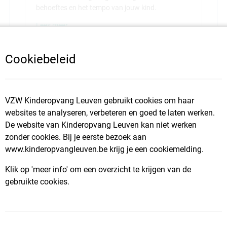
behoeftes en het tempo van jouw kind.
Lees meer
Cookiebeleid
VZW Kinderopvang Leuven gebruikt cookies om haar
websites te analyseren, verbeteren en goed te laten werken.
De website van Kinderopvang Leuven kan niet werken
zonder cookies. Bij je eerste bezoek aan
www.kinderopvangleuven.be krijg je een cookiemelding.
Klik op 'meer info' om een overzicht te krijgen van de
Geen tijdelijke ve
gebruikte cookies.
en Klavertje
19 mei 2025
iteria op. Voor de komende