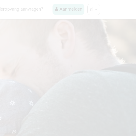
deropvang aanvragen?
Aanmelden
nl