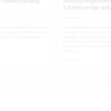
rm kinderopvang
Inschrijvingsmom
't Eekhoorntje sc
27 aug 2024
egen is in de Albert Woutersstraat
Op volgende data gaan de inschrij
locatie aan de hoofdzetel van Ferm
van start. - Herfstvakantie: vana
aan 4C, 3018 Wijgmaal worden.
maandag 3 november 2025 20h - Kr
Paasvakantie: vanaf maandag 23 
20april 2026 20h De start van de 
om 20 uur.
Lees meer