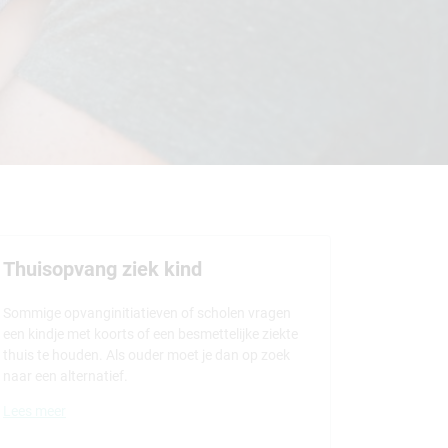
Thuisopvang ziek kind
Sommige opvanginitiatieven of scholen vragen
een kindje met koorts of een besmettelijke ziekte
thuis te houden. Als ouder moet je dan op zoek
naar een alternatief.
Lees meer