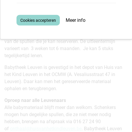
wie tijdelijk nood heeft aan materiaal, zoals expats die
tijdelijk in Leuven verblijven, is meer dan welkom.
Meer info
Voor 50 euro heb je een jaar lang onbeperkte keuze.
Mensen met een verhoogde tegemoetkoming betalen 10
euro. Op de
www.babytheekleuven.be
vind je een overzicht
van de spullen die je kan reserveren. De uitleentermijn
varieert van 3 weken tot 6 maanden. Je kan 5 stuks
tegelijkertijd lenen.
Babytheek Leuven is gevestigd in het depot van Huis van
het Kind Leuven in het OCMW (A. Vesaliusstraat 47 in
Leuven). Daar kan men het gereserveerde materiaal
ophalen en terugbrengen.
Oproep naar alle Leuvenaars
Alle babymateriaal blijft meer dan welkom. Schenkers
mogen hun degelijke spullen, die ze niet meer nodig
hebben, brengen na afspraak via 016 27 24 90
of
onthaal@huisvanhetkindleuven.be
. Babytheek Leuven