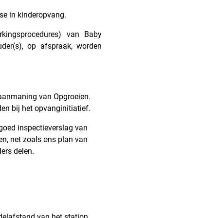
pertise in kinderopvang.
rkingsprocedures) van Baby
der(s), op afspraak, worden
 aanmaning van Opgroeien.
n bij het opvanginitiatief.
goed inspectieverslag van
n, net zoals ons plan van
ers delen.
delafstand van het station