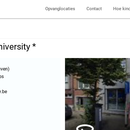
Opvanglocaties
Contact
Hoe kin
iversity *
uven)
ps
y.be