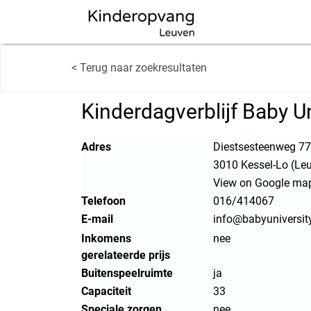
< Terug naar zoekresultaten
Kinderdagverblijf Baby Un
Adres
Diestsesteenweg 77
3010 Kessel-Lo (Le
View on Google ma
Telefoon
016/414067
E-mail
info@babyuniversit
Inkomens
nee
gerelateerde prijs
Buitenspeelruimte
ja
Capaciteit
33
Speciale zorgen
nee